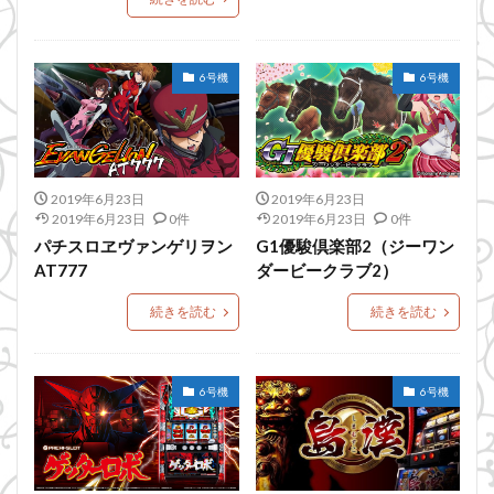
6号機
6号機
2019年6月23日
2019年6月23日
2019年6月23日
0件
2019年6月23日
0件
パチスロヱヴァンゲリヲン
G1優駿倶楽部2（ジーワン
AT777
ダービークラブ2）
続きを読む
続きを読む
6号機
6号機