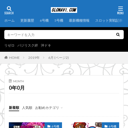
ホーム
更新履歴
6号機
5号機
最新機種情報
スロット実戦記事
リゼロ
バジリスク絆
沖ドキ
2019年
6月 (ページ2)
HOME
MONTH
0年0月
新着順
人気順
お勧めカテゴリ
TOPページメニュー
6号機
大都技研
6号機
6号機