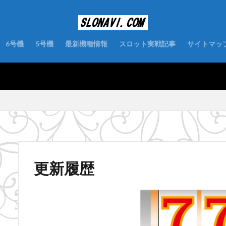
6号機
5号機
最新機種情報
スロット実戦記事
サイトマッ
更新履歴