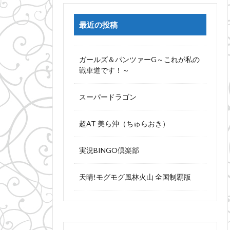
最近の投稿
ガールズ＆パンツァーG～これが私の
戦車道です！～
スーパードラゴン
超AT 美ら沖（ちゅらおき）
実況BINGO倶楽部
天晴!モグモグ風林火山 全国制覇版