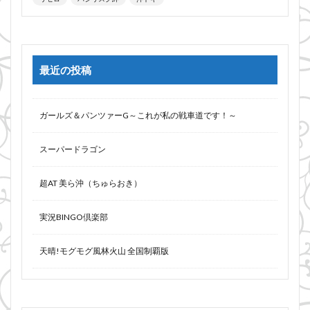
最近の投稿
ガールズ＆パンツァーG～これが私の戦車道です！～
スーパードラゴン
超AT 美ら沖（ちゅらおき）
実況BINGO倶楽部
天晴!モグモグ風林火山 全国制覇版